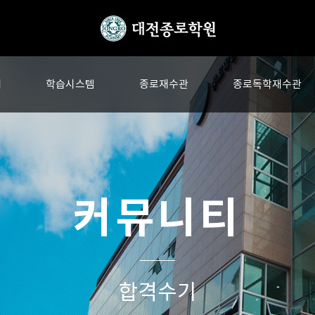
내
학습시스템
종로재수관
종로독학재수관
커뮤니티
합격수기