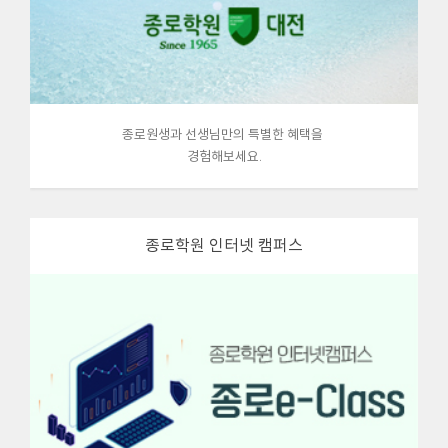
종로원생과 선생님만의 특별한 혜택을
경험해보세요.
종로학원 인터넷 캠퍼스