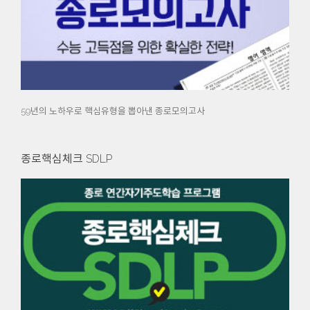
59년의 노하우로 핵심유형을 뽑아낸 종로모의고사
종로핵심체크 SDLP