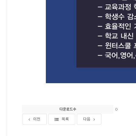
0
다운로드수
이전
목록
다음