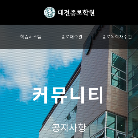
내
학습시스템
종로재수관
종로독학재수관
커뮤니티
공지사항