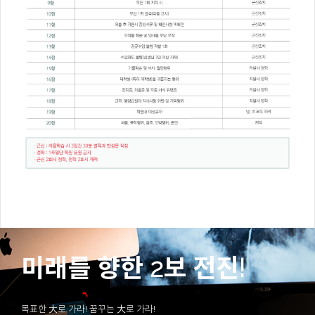
미래를 향한 2보 전진!
목표한 大로 가라! 꿈꾸는 大로 가라!