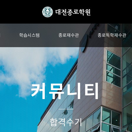
내
학습시스템
종로재수관
종로독학재수관
커뮤니티
합격수기