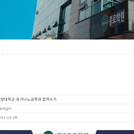
한양대학교-유기나노공학과 합격수기
jjongro
021-01-28